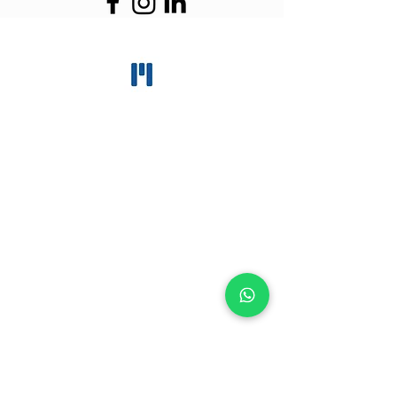
MONTEIRO
Advocacia
Empresarial
Profissionais altamente qualificados
atuando nas esferas administrativas e
jurídicas na restituição de créditos
tributários para empresas dos regimes
Simples Nacional, Lucro Presumido e
Lucro Real.