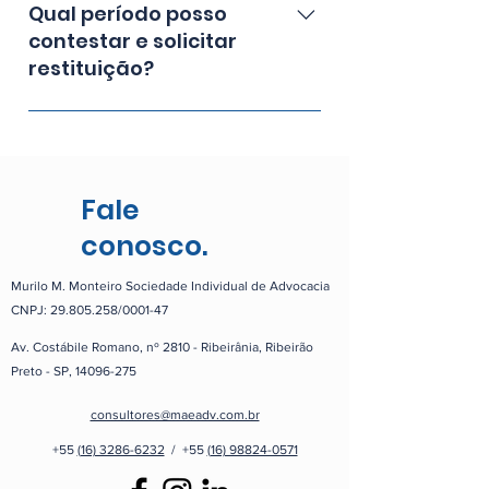
processo.
administrativa e o processo é
Qual período posso
totalmente legal. Somos um
contestar e solicitar
escritório de advocacia
restituição?
especializado nessas demandas.
Podemos fazer a contestação e
solicitação da restituição em
forma de crédito dos últimos 5
anos de exercício.
Fale
conosco.
Murilo M. Monteiro Sociedade Individual de Advocacia
CNPJ:
29.805.258
/0001-47
Av. Costábile Romano, nº 2810 - Ribeirânia, Ribeirão
Preto - SP,
14096-275
consultores@maeadv.com.br
+55
(16) 3286-6232
/ +55
(16) 98824-0571