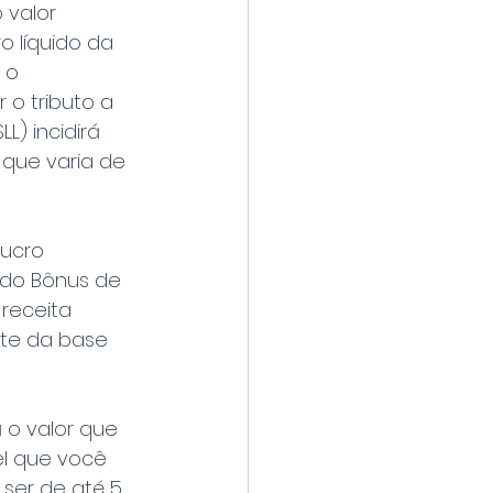
valor 
 líquido da 
 o 
o tributo a 
L) incidirá 
que varia de 
ucro 
ado Bônus de 
 receita 
nte da base 
 o valor que 
el que você 
ser de até 5 