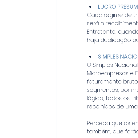
LUCRO PRESUM
Cada regime de tr
será o recolhimento
Entretanto, quand
haja duplicação o
SIMPLES NACI
O Simples Naciona
Microempresas e E
faturamento bruto.
segmentos, por mei
lógica, todos os t
recolhidos de uma 
Perceba que os em
também, que farão