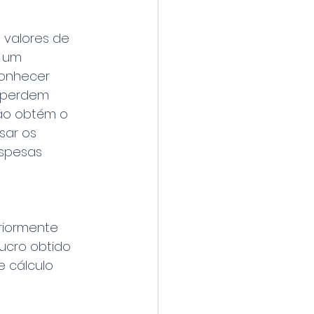
 valores de 
e um 
conhecer 
 perdem 
ão obtém o 
sar os 
spesas 
riormente 
lucro obtido 
 cálculo 