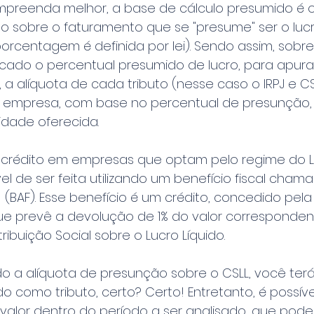
preenda melhor, a base de cálculo presumido é o 
 sobre o faturamento que se "presume" ser o lucro
rcentagem é definida por lei). Sendo assim, sobre
cado o percentual presumido de lucro, para apurar 
 a alíquota de cada tributo (nesse caso o IRPJ e CSL
a empresa, com base no percentual de presunção, 
idade oferecida.
crédito em empresas que optam pelo regime do L
el de ser feita utilizando um benefício fiscal cham
  (BAF). Esse benefício é um crédito, concedido pela
 que prevê a devolução de 1% do valor corresponde
ibuição Social sobre o Lucro Líquido.
o a alíquota de presunção sobre o CSLL, você terá
do como tributo, certo? Certo! Entretanto, é possív
valor dentro do período a ser analisado, que pode 