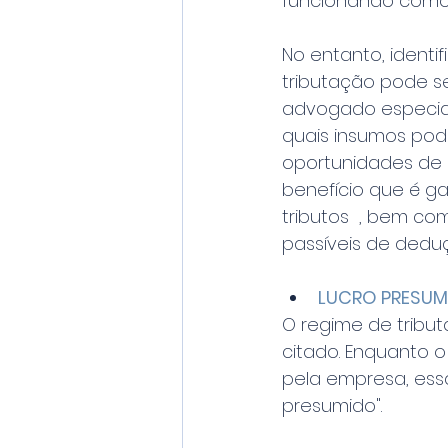
funcionando como 
No entanto, identi
tributação pode se
advogado especial
quais insumos pod
oportunidades de 
benefício que é ga
tributos  , bem c
passíveis de dedu
LUCRO PRESUM
O regime de tribu
citado. Enquanto o 
pela empresa, ess
presumido".