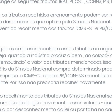
ge os seguintes tributos: IRPJ, IPI, CSLL, COFINS, PIS, I
s os tributos recolhidos erroneamente podem ser 
sa das empresas que optam pelo Simples Nacional, 
 vem do recolhimento dos tributos ICMS -ST e PIS/C
que as empresas recolhem esses tributos na orig
ja: quando a indústria produz o bem , ao colocá-l
"embutindo" o valor dos tributos mencionados. Isso s
io do Simples Nacional compra determinado prod
mpresa, o ICMS-CT e pelo PIS/CONFINS monofásico 
nte. Por isso não precisaria recolher novamente.
 recolhimento dos tributos do Simples Nacional se
mum que ele pague novamente esses valores - que
seja por desconhecimento da lei ou por falha no ca