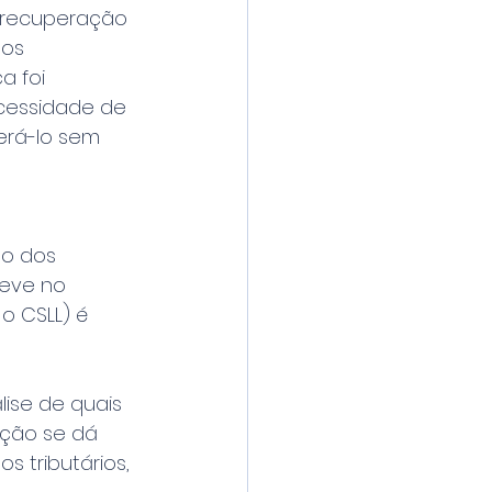
a recuperação 
os 
 foi 
ecessidade de 
erá-lo sem 
to dos 
teve no 
o CSLL) é 
lise de quais 
ção se dá 
 tributários, 