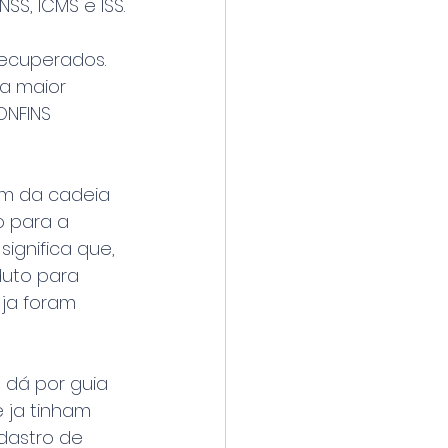
NSS, ICMS e ISS.
recuperados. 
a maior 
ONFINS 
em da cadeia 
o para a 
ignifica que, 
uto para 
ja foram 
 dá por guia 
 ja tinham 
dastro de 