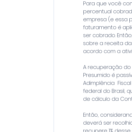
Para que você com
percentual cobrado
empresa (e essa po
faturamento é apli
ser cobrado. Então,
sobre a receita d
acordo com a ativ
A recuperação do 
Presumido é passív
Adimplência  Fiscal
federal do Brasil,
de cálculo da Contr
Então, considerand
deverá ser recolhi
recupere 1% desse 