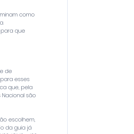
erminam como 
. 
 para que 
e de 
 para esses 
ca que, pela 
 Nacional são 
ão escolhem, 
 da guia já 