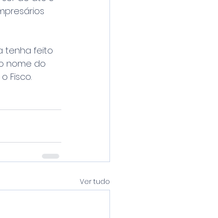
mpresários 
 tenha feito 
í o nome do 
 Fisco.
Ver tudo