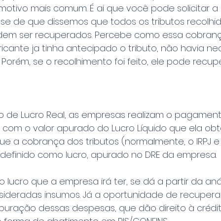
motivo mais comum. É ai que você pode solicitar 
-se de que dissemos que todos os tributos recolhid
em ser recuperados. Percebe como essa cobrança
ricante ja tinha antecipado o tributo, não havia n
orém, se o recolhimento foi feito, ele pode recup
io de Lucro Real, as empresas realizam o pagamen
 com o valor apurado do Lucro Líquido que ela ob
ue a cobrança dos tributos (normalmente, o IRPJ e 
r definido como lucro, apurado no DRE da empresa.
 lucro que a empresa irá ter, se dá a partir da aná
ideradas insumos. Já a oportunidade de recupera
uração dessas despesas, que dão direito à créditos